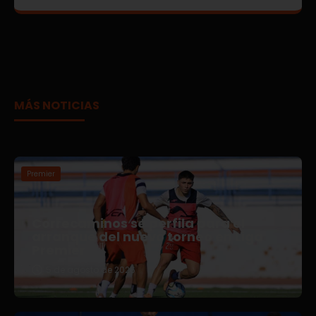
MÁS NOTICIAS
Premier
Correcaminos se perfila para el
arranque del nuevo torneo en Liga
Premier
5 de agosto de 2026