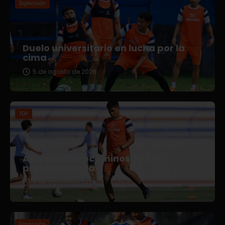
Expansión
Duelo universitario en lucha por la
cima
5 de agosto de 2026
TDP
Afianza Correcaminos TDP su
pretemporada
3 de agosto de 2026
Expansión