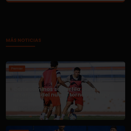
MÁS NOTICIAS
Premier
Correcaminos se perfila para el
arranque del nuevo torneo en Liga
Premier
5 de agosto de 2026