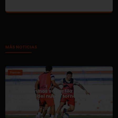
MÁS NOTICIAS
Premier
Correcaminos se perfila para el
arranque del nuevo torneo en Liga
Premier
5 de agosto de 2026