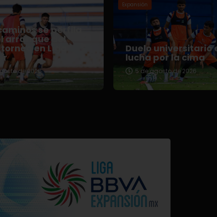
Expansión
aminos se perfila
l arranque del
torneo en Liga
Duelo universitario 
er
lucha por la cima
gosto de 2026
5 de agosto de 2026