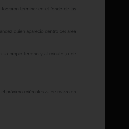
 lograron terminar en el fondo de las
nández quien apareció dentro del área
n su propio terreno y al minuto 71 de
2 el próximo miércoles 22 de marzo en