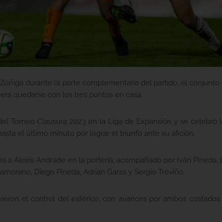
n Zúñiga durante la parte complementaria del partido, el conjun
nera quedarse con los tres puntos en casa.
 del Torneo Clausura 2023 en la Liga de Expansión y se celebró 
ta el último minuto por lograr el triunfo ante su afición.
ha a Alexis Andrade en la portería, acompañado por Iván Pineda,
amorano, Diego Pineda, Adrián Garza y Sergio Treviño.
ieron el control del esférico, con avances por ambos costados y