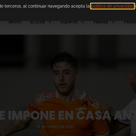
 de terceros, al continuar navegando acepta la
política de privacidad
d
INICIO
EL CLUB
EQUIPOS
PRENSA
PREG
 IMPONE EN CASA ANT
14 de marzo de 2023