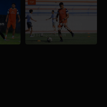
TDP
en
Afianza Correcaminos
TDP su pretemporada
3 de agosto de 2026