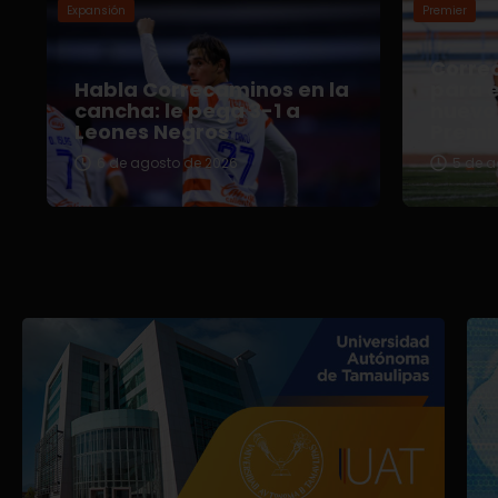
Expansión
Premier
Correc
Habla Correcaminos en la
para e
cancha: le pega 3-1 a
nuevo 
Leones Negros
Premi
6 de agosto de 2026
5 de a