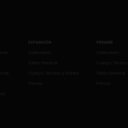
EXPANSIÓN
PREMIER
ente
Calendario
Calendario
Tabla General
Cuerpo Técnico 
cial
Cuerpo Técnico y Plantel
Tabla General
Prensa
Prensa
tes