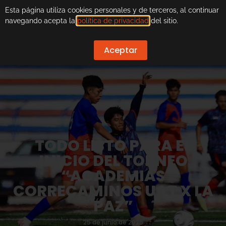
Esta página utiliza cookies personales y de terceros, al continuar
navegando acepta la
política de privacidad
del sitio.
Aceptar
TODO LISTO PARA EL
INICIO DEL TORNEO
“ACADEMIAS
CORRECAMINOS UAT X LA
PAZ”
25 de junio de 2025