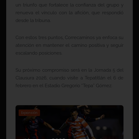
un triunfo que fortalece la confianza del grupo y
renueva el vínculo con la afición, que respondió
desde la tribuna.
Con estos tres puntos, Correcaminos ya enfoca su
atención en mantener el camino positiva y seguir
escalando posiciones.
Su próximo compromiso será en la Jornada 5 del
Clausura 2026, cuando visite a Tepatitlán el 6 de
febrero en el Estadio Gregorio “Tepa” Gómez.
Expansión