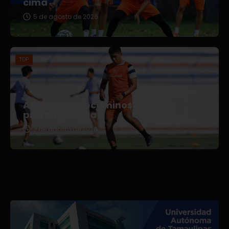
cima
5 de agosto de 2026
TDP
Afianza Correcaminos TDP su
pretemporada
3 de agosto de 2026