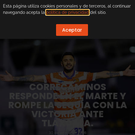
Esta página utiliza cookies personales y de terceros, al continuar
navegando acepta la
política de privacidad
del sitio.
Aceptar
CORRECAMINOS
RESPONDE EN EL MARTE Y
ROMPE LA SEQUÍA CON LA
VICTORIA ANTE
TLAXCALA.
30 de enero de 2026