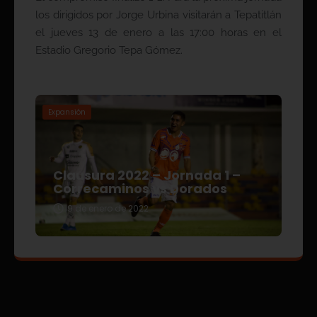
los dirigidos por Jorge Urbina visitarán a Tepatitlán
el jueves 13 de enero a las 17:00 horas en el
Estadio Gregorio Tepa Gómez.
Expansión
Clausura 2022 – Jornada 1 –
Correcaminos vs Dorados
9 de enero de 2022