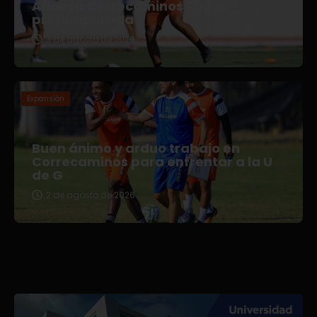
Afianza Correcaminos TDP su
pretemporada
3 de agosto de 2026
Expansión
Buen ánimo y arduo trabajo en
Correcaminos para enfrentar a la U
de G
2 de agosto de 2026