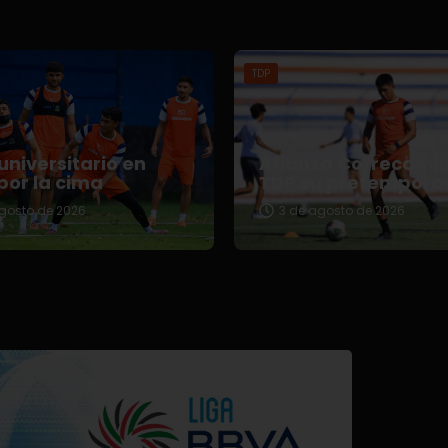
TDP
universitario en
Afianza Correcami
por la cima
TDP su pretempora
gosto de 2026
3 de agosto de 2026