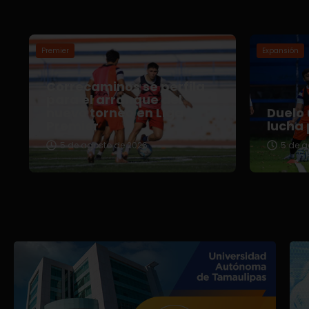
Premier
Expansión
Correcaminos se perfila
para el arranque del
nuevo torneo en Liga
Duelo 
Premier
lucha 
5 de agosto de 2026
5 de a