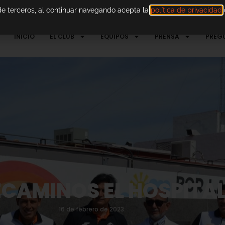
 de terceros, al continuar navegando acepta la
política de privacidad
d
INICIO
EL CLUB
EQUIPOS
PRENSA
PREG
CAMINOS EL HOSPITAL
16 de febrero de 2023