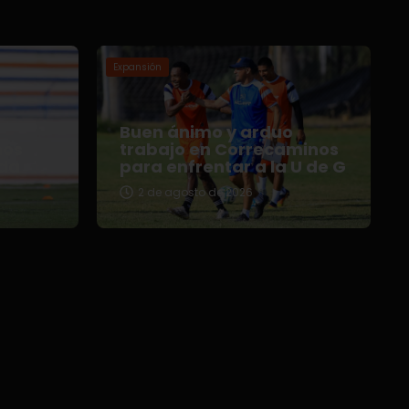
Expansión
Buen ánimo y arduo
nos
trabajo en Correcaminos
da
para enfrentar a la U de G
2 de agosto de 2026