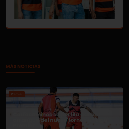
MÁS NOTICIAS
Premier
Correcaminos se perfila para el
arranque del nuevo torneo en Liga
Premier