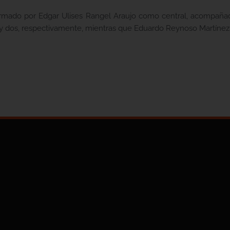
formado por Edgar Ulises Rangel Araujo como central, acompaña
 dos, respectivamente, mientras que Eduardo Reynoso Martínez se