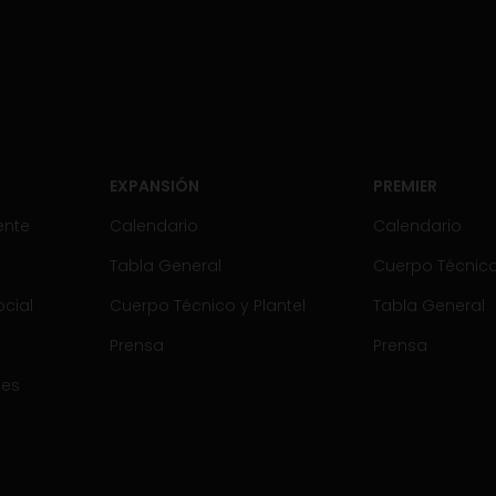
EXPANSIÓN
PREMIER
ente
Calendario
Calendario
Tabla General
Cuerpo Técnico 
cial
Cuerpo Técnico y Plantel
Tabla General
Prensa
Prensa
tes