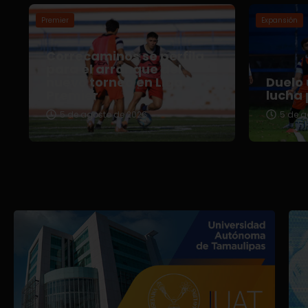
Premier
Expansión
Correcaminos se perfila
para el arranque del
nuevo torneo en Liga
Duelo 
Premier
lucha 
5 de agosto de 2026
5 de a