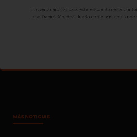
El cuerpo arbitral para este encuentro está con
José Daniel Sánchez Huerta como asistentes uno y
MÁS NOTICIAS