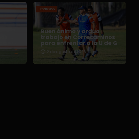
Expansión
Buen ánimo y arduo
nos
trabajo en Correcaminos
da
para enfrentar a la U de G
2 de agosto de 2026