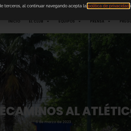
 de terceros, al continuar navegando acepta la
política de privacidad
d
INICIO
EL CLUB
EQUIPOS
PRENSA
PREG
ECAMINOS AL ATLÉTIC
6 de marzo de 2023