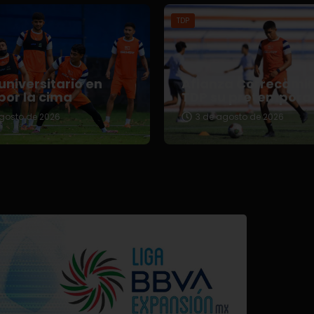
TDP
universitario en
Afianza Correcami
por la cima
TDP su pretempora
gosto de 2026
3 de agosto de 2026