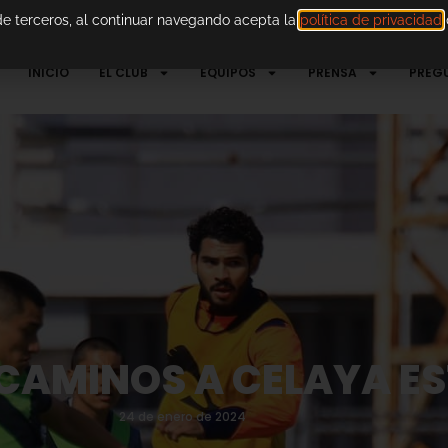
 de terceros, al continuar navegando acepta la
política de privacidad
d
INICIO
EL CLUB
EQUIPOS
PRENSA
PREG
CAMINOS A CELAYA ES
24 de enero de 2024