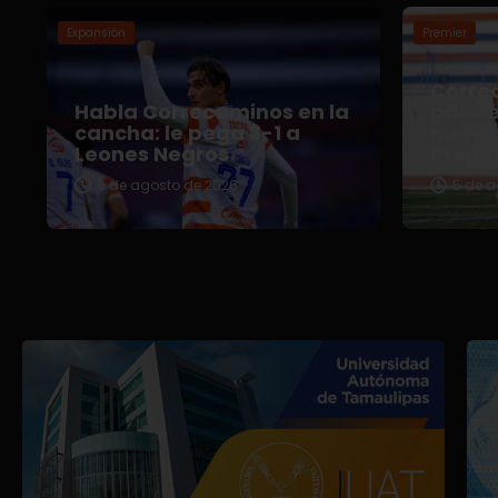
Expansión
Premier
Correc
Habla Correcaminos en la
para e
cancha: le pega 3-1 a
nuevo 
Leones Negros
Premi
6 de agosto de 2026
5 de a