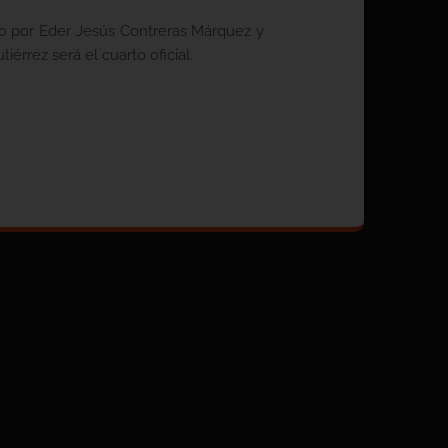
o por Eder Jesús Contreras Márquez y
rrez será el cuarto oficial.