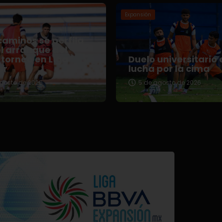
Expansión
aminos se perfila
l arranque del
torneo en Liga
Duelo universitario 
er
lucha por la cima
gosto de 2026
5 de agosto de 2026