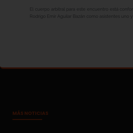
El cuerpo arbitral para este encuentro está co
Rodrigo Emir Aguilar Bazán como asistentes uno y 
MÁS NOTICIAS