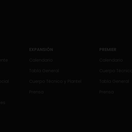
EXPANSIÓN
PREMIER
ente
Calendario
Calendario
Tabla General
Cuerpo Técnico 
cial
Cuerpo Técnico y Plantel
Tabla General
Prensa
Prensa
tes