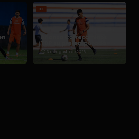
TDP
en
Afianza Correcaminos
TDP su pretemporada
3 de agosto de 2026