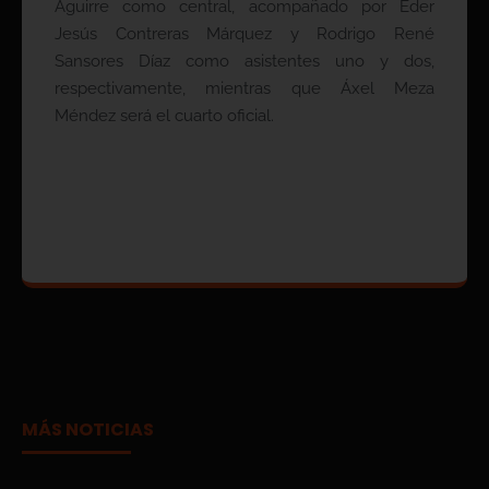
Aguirre como central, acompañado por Eder
Jesús Contreras Márquez y Rodrigo René
Sansores Díaz como asistentes uno y dos,
respectivamente, mientras que Áxel Meza
Méndez será el cuarto oficial.
MÁS NOTICIAS