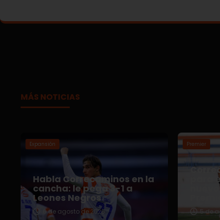
MÁS NOTICIAS
Expansión
Premier
Correc
Habla Correcaminos en la
para e
cancha: le pega 3-1 a
nuevo 
Leones Negros
Premi
6 de agosto de 2026
5 de a