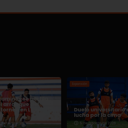
Expansión
aminos se perfila
l arranque del
torneo en Liga
Duelo universitario 
er
lucha por la cima
gosto de 2026
5 de agosto de 2026