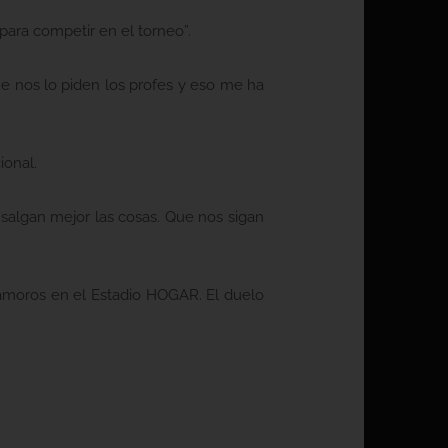
ara competir en el torneo”.
me nos lo piden los profes y eso me ha
ional.
salgan mejor las cosas. Que nos sigan
tamoros en el Estadio HOGAR. El duelo