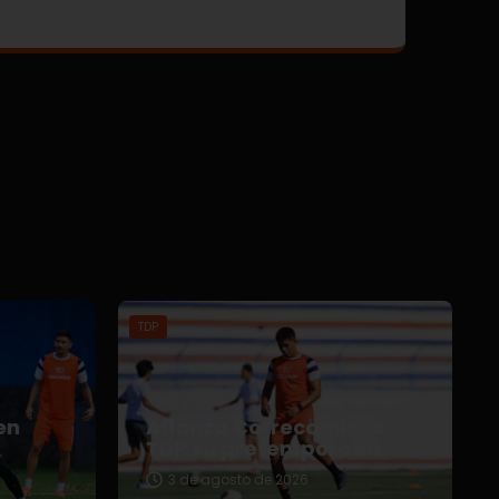
TDP
en
Afianza Correcaminos
TDP su pretemporada
3 de agosto de 2026