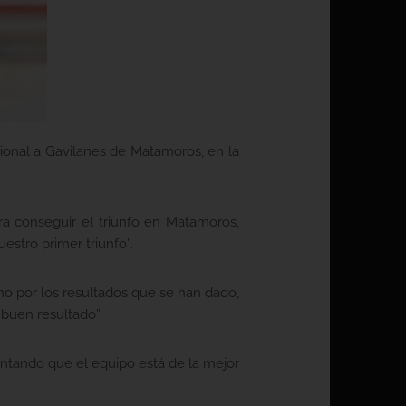
ional a Gavilanes de Matamoros, en la
ara conseguir el triunfo en Matamoros,
estro primer triunfo”.
no por los resultados que se han dado,
 buen resultado”.
entando que el equipo está de la mejor