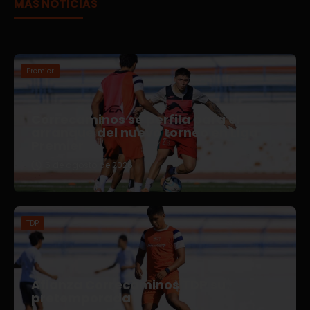
MÁS NOTICIAS
Premier
Correcaminos se perfila para el
arranque del nuevo torneo en Liga
Premier
5 de agosto de 2026
TDP
Afianza Correcaminos TDP su
pretemporada