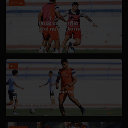
Premier
Correcaminos se perfila para el
arranque del nuevo torneo en Liga
Premier
5 de agosto de 2026
TDP
Afianza Correcaminos TDP su
pretemporada
3 de agosto de 2026