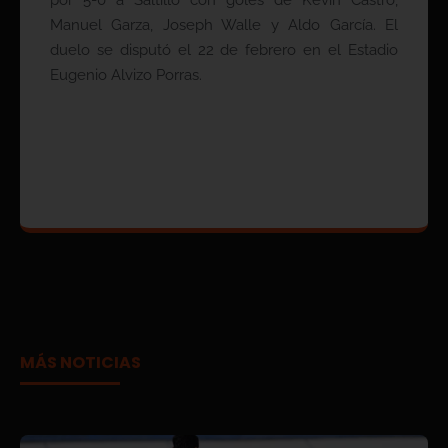
por 5-0 a Saltillo con goles de Kevin Castro,
Manuel Garza, Joseph Walle y Aldo García. El
duelo se disputó el 22 de febrero en el Estadio
Eugenio Alvizo Porras.
MÁS NOTICIAS