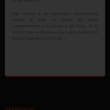
lo que pudimos”.
Este viernes 9 de septiembre, Correcaminos
recibirá la visita de Saltillo, en duelo
correspondiente a la jornada 4 del Grupo 16. El
compromiso se disputará a las 5 de la tarde en el
Estadio Eugenio Alvizo Porras.
MÁS NOTICIAS