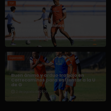
TDP
Afianza Correcaminos TDP su
pretemporada
3 de agosto de 2026
Expansión
Buen ánimo y arduo trabajo en
Correcaminos para enfrentar a la U
de G
2 de agosto de 2026