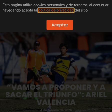
Esta página utiliza cookies personales y de terceros, al continuar
navegando acepta la
política de privacidad
del sitio.
Aceptar
”VAMOS A PROPONER Y A
SACAR EL TRIUNFO”: ARIEL
VALENCIA
4 de febrero de 2026