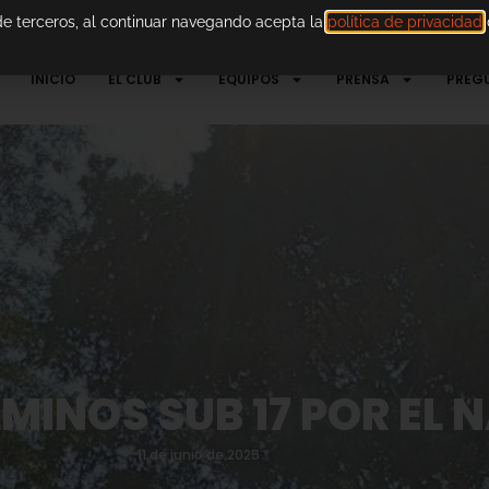
 de terceros, al continuar navegando acepta la
política de privacidad
d
INICIO
EL CLUB
EQUIPOS
PRENSA
PREG
INOS SUB 17 POR EL 
11 de junio de 2025