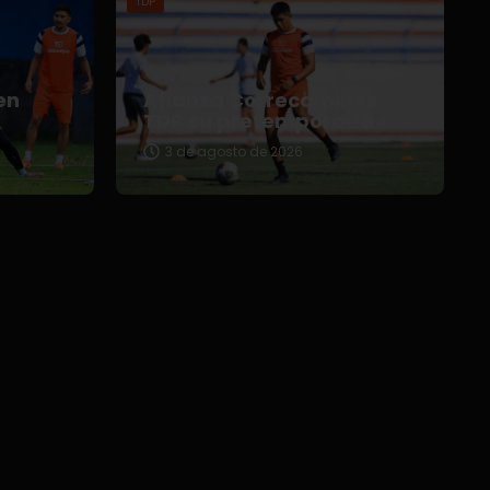
TDP
en
Afianza Correcaminos
TDP su pretemporada
3 de agosto de 2026