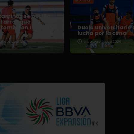
Expansión
aminos se perfila
l arranque del
torneo en Liga
Duelo universitario 
er
lucha por la cima
gosto de 2026
5 de agosto de 2026