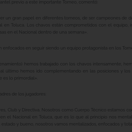
lantel previo a este importante Torneo, comentó:
r un gran papel en diferentes torneos, de ser campeones de do
al en Toluca. Los chavos están comprometidos con el equipo,
osas en el Nacional dentro de una semana».
n enfocados en seguir siendo un equipo protagonista en los Torn
renamiento) hemos trabajado con los chavos intensamente, hem
o al último hemos ido complementando en las posiciones y los 
 es lo primordial».
padres de los jugadores:
adres, Club y Directiva. Nosotros como Cuerpo Técnico estamos 
 en el Nacional en Toluca, que es lo que al principio nos ment
da estado y bueno, nosotros vamos mentalizados, enfocados y t