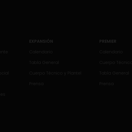
EXPANSIÓN
PREMIER
ente
Calendario
Calendario
Tabla General
Cuerpo Técnico 
cial
Cuerpo Técnico y Plantel
Tabla General
Prensa
Prensa
tes