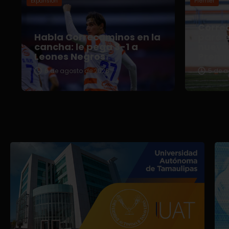
Expansión
Premier
Correc
Habla Correcaminos en la
para e
cancha: le pega 3-1 a
nuevo 
Leones Negros
Premi
6 de agosto de 2026
5 de a