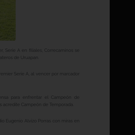
 Serie A en filiales, Correcaminos se
ateros de Uruapan.
remier Serie A, al vencer por marcador
tensa para enfrentar el Campeón de
los acredite Campeón de Temporada.
dio Eugenio Alvizo Porras con miras en