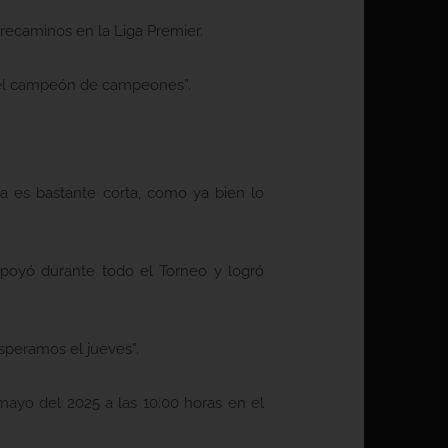
rrecaminos en la Liga Premier.
 el campeón de campeones”.
a es bastante corta, como ya bien lo
apoyó durante todo el Torneo y logró
speramos el jueves”.
mayo del 2025 a las 10:00 horas en el