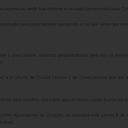
rreal expresó su sentir tras obtener el ansiado campeonato para Co
campeonato pero pues también pensando en lo que viene que es
rentar y pues bueno, estamos preparándonos para eso, la seman
s“.
r a la afición de Ciudad Victoria y de Correcaminos que los 
mental para nosotros que estén apoyándonos y pues bueno los e
 contra Aguacateros de Uruapan, se disputará este jueves 8 de 
aulipas.