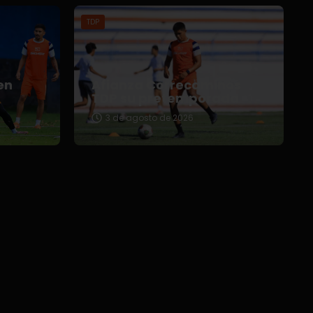
TDP
en
Afianza Correcaminos
TDP su pretemporada
3 de agosto de 2026