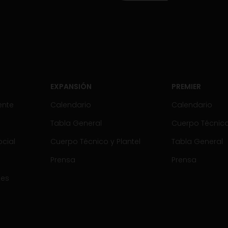
EXPANSIÓN
PREMIER
ente
Calendario
Calendario
Tabla General
Cuerpo Técnico 
cial
Cuerpo Técnico y Plantel
Tabla General
Prensa
Prensa
tes