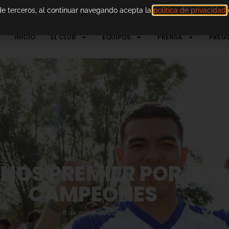
 de terceros, al continuar navegando acepta la
política de privacidad
d
INICIO
EL CLUB
EQUIPOS
PRENSA
PREG
NOS PREMIER POR EL 
CAMPEONES
6 de mayo de 2025