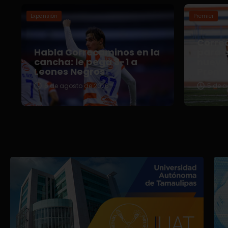
Expansión
Premier
Correc
Habla Correcaminos en la
para e
cancha: le pega 3-1 a
nuevo 
Leones Negros
Premi
6 de agosto de 2026
5 de a