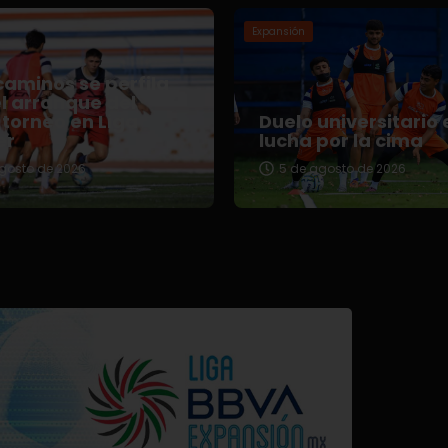
Expansión
aminos se perfila
l arranque del
torneo en Liga
Duelo universitario 
er
lucha por la cima
gosto de 2026
5 de agosto de 2026