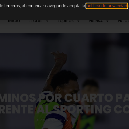
 de terceros, al continuar navegando acepta la
política de privacidad
d
INICIO
EL CLUB
EQUIPOS
PRENSA
PREG
INOS POR CUARTO PA
ENTE AL SPORTING C
9 de julio de 2026