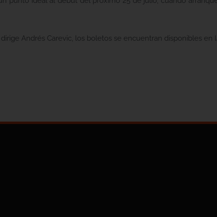
 un punto ideal al debut del próximo 25 de julio, cuando arranq
 dirige Andrés Carevic, los boletos se encuentran disponibles en l