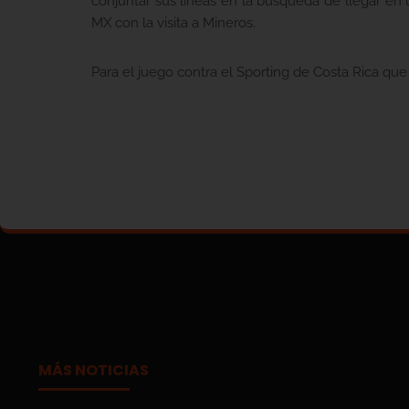
conjuntar sus líneas en la búsqueda de llegar en
MX con la visita a Mineros.
Para el juego contra el Sporting de Costa Rica que
MÁS NOTICIAS