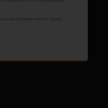
ue la competencia en la Liga Expansión
a taquilla del Estadio Marte R. Gómez.