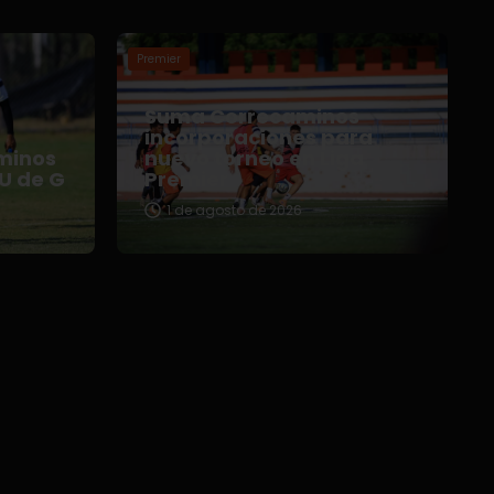
Premier
Suma Correcaminos
o
incorporaciones para
minos
nuevo torneo en Liga
 U de G
Premier
1 de agosto de 2026