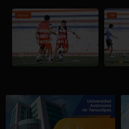
Premier
TDP
Correcaminos se perfila
para el arranque del
nuevo torneo en Liga
Afian
Premier
TDP s
5 de agosto de 2026
3 de a