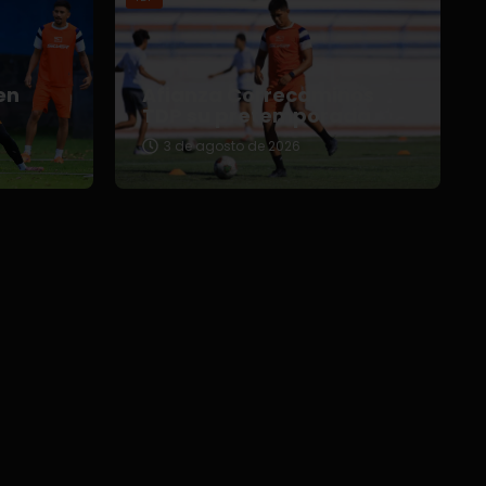
en
Afianza Correcaminos
TDP su pretemporada
3 de agosto de 2026