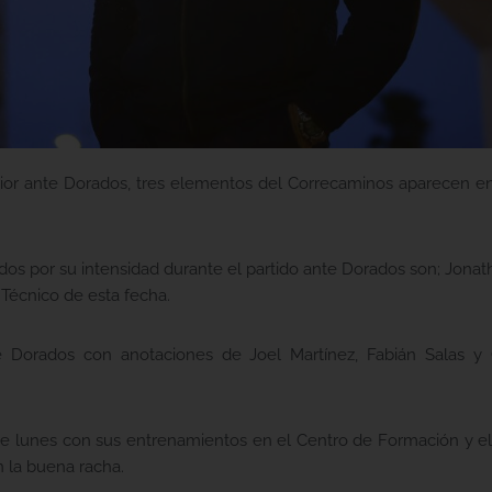
rior ante Dorados, tres elementos del Correcaminos aparecen en 
ados por su intensidad durante el partido ante Dorados son; Jona
 Técnico de esta fecha.
e Dorados con anotaciones de Joel Martínez, Fabián Salas y 
e lunes con sus entrenamientos en el Centro de Formación y el
n la buena racha.