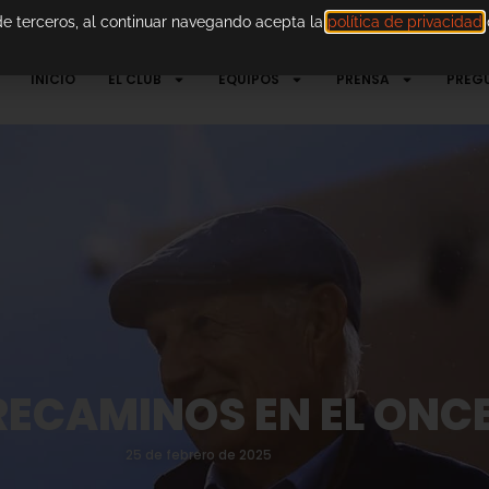
 de terceros, al continuar navegando acepta la
política de privacidad
d
INICIO
EL CLUB
EQUIPOS
PRENSA
PREG
ECAMINOS EN EL ONCE
25 de febrero de 2025