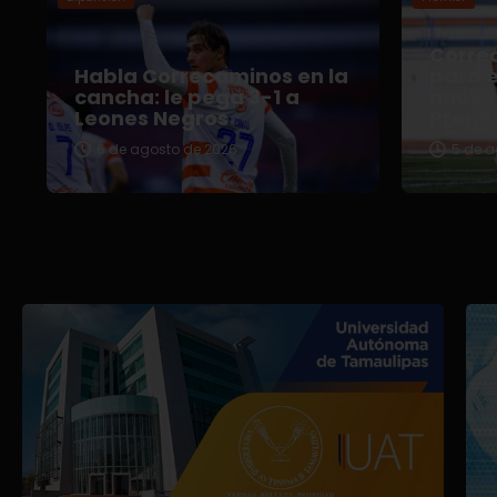
Correc
Habla Correcaminos en la
para e
cancha: le pega 3-1 a
nuevo 
Leones Negros
Premi
6 de agosto de 2026
5 de a