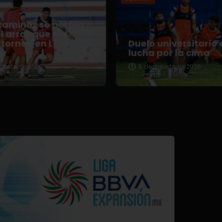
aminos se perfila
l arranque del
torneo en Liga
Duelo universitario 
er
lucha por la cima
gosto de 2026
5 de agosto de 2026