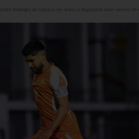
ntra Alebrijes de Oaxaca, en duelo a disputarse este viernes 28 