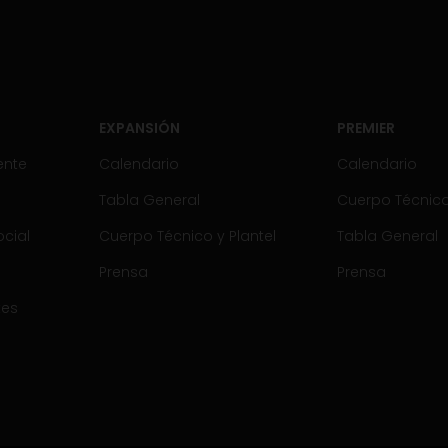
EXPANSIÓN
PREMIER
ente
Calendario
Calendario
Tabla General
Cuerpo Técnico 
cial
Cuerpo Técnico y Plantel
Tabla General
Prensa
Prensa
tes