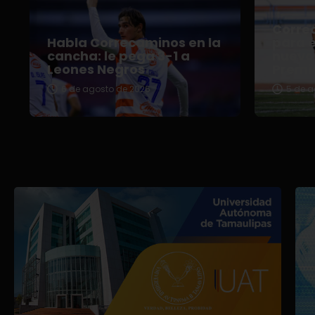
Correc
Habla Correcaminos en la
para e
cancha: le pega 3-1 a
nuevo 
Leones Negros
Premi
6 de agosto de 2026
5 de a