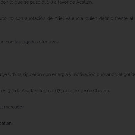
 con lo que se puso el 1-0 a favor de Acatlán.
uto 20 con anotación de Ariel Valencia, quien definió frente al
on con las jugadas ofensivas.
orge Urbina siguieron con energía y motivación buscando el gol de
o.El 3-1 de Acatlán llegó al 67’, obra de Jesús Chacón.
el marcador.
catlán.