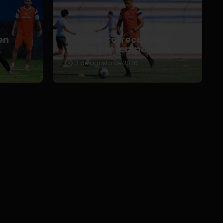
en
Afianza Correcaminos
TDP su pretemporada
3 de agosto de 2026