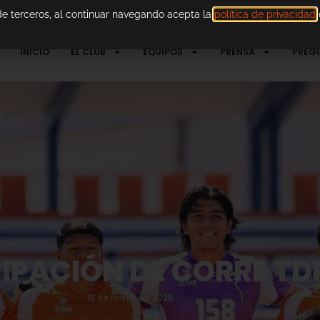
 de terceros, al continuar navegando acepta la
política de privacidad
d
INICIO
EL CLUB
EQUIPOS
PRENSA
PREG
IPACIÓN DE CORRE TDP
18 de mayo de 2025