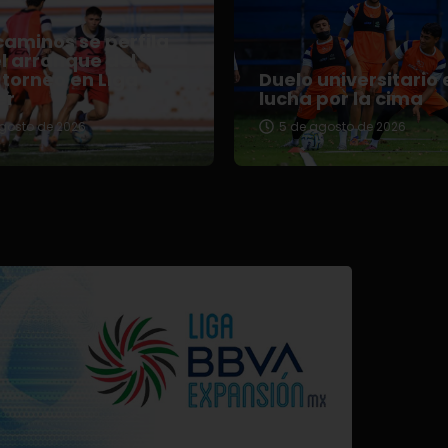
aminos se perfila
l arranque del
torneo en Liga
Duelo universitario 
er
lucha por la cima
gosto de 2026
5 de agosto de 2026