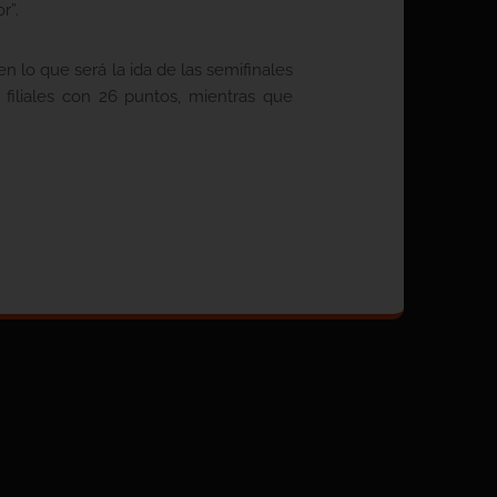
r”.
n lo que será la ida de las semifinales
filiales con 26 puntos, mientras que