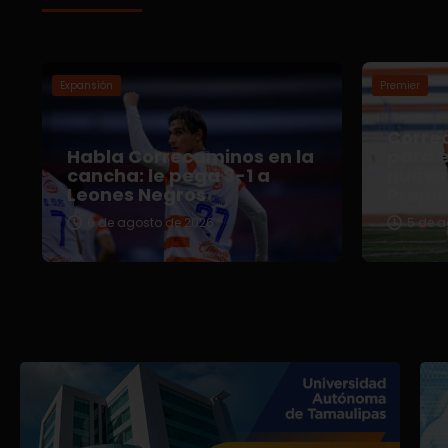
Expansión
Premier
Correc
Habla Correcaminos en la
para e
cancha: le pega 3-1 a
nuevo 
Leones Negros
Premi
6 de agosto de 2026
5 de a