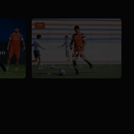
TDP
en
Afianza Correcaminos
TDP su pretemporada
3 de agosto de 2026