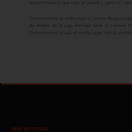
aprovecharla lo que más se pueda y ganar el cam
Correcaminos se enfrentará a Leones Negros este mi
de filiales de la Liga Premier Serie A. Leones
Correcaminos ocupó el cuarto lugar con 11 unidad
MÁS NOTICIAS