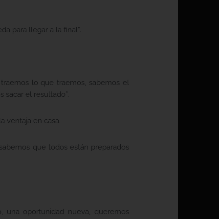
para llegar a la final”.
o traemos lo que traemos, sabemos el
sacar el resultado”.
la ventaja en casa.
o sabemos que todos están preparados
o, una oportunidad nueva, queremos