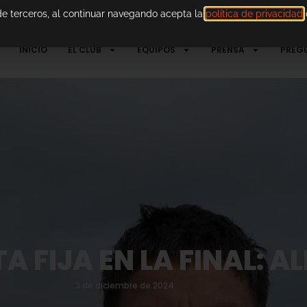
 de terceros, al continuar navegando acepta la
política de privacidad
d
INICIO
EL CLUB
EQUIPOS
PRENSA
PREG
A FIJA EN LA FINAL: A
3 de diciembre de 2024