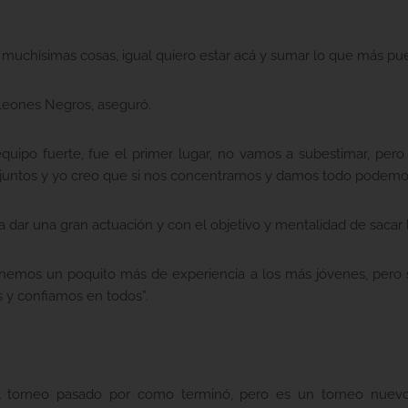
uchísimas cosas, igual quiero estar acá y sumar lo que más pueda 
a Leones Negros, aseguró.
quipo fuerte, fue el primer lugar, no vamos a subestimar, per
juntos y yo creo que si nos concentramos y damos todo podemos 
a dar una gran actuación y con el objetivo y mentalidad de sacar 
tenemos un poquito más de experiencia a los más jóvenes, per
s y confiamos en todos”.
el torneo pasado por como terminó, pero es un torneo nuev