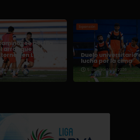
Expansión
aminos se perfila
l arranque del
torneo en Liga
Duelo universitario 
er
lucha por la cima
gosto de 2026
5 de agosto de 2026