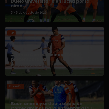
Duelo universitario en lucha por la
cima
5 de agosto de 2026
TDP
Afianza Correcaminos TDP su
pretemporada
3 de agosto de 2026
Expansión
Buen ánimo y arduo trabajo en
Correcaminos para enfrentar a la U