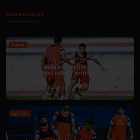
MÁS NOTICIAS
Premier
Correcaminos se perfila para el
arranque del nuevo torneo en Liga
Premier
5 de agosto de 2026
Expansión