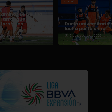
Expansión
aminos se perfila
l arranque del
torneo en Liga
Duelo universitario 
er
lucha por la cima
gosto de 2026
5 de agosto de 2026