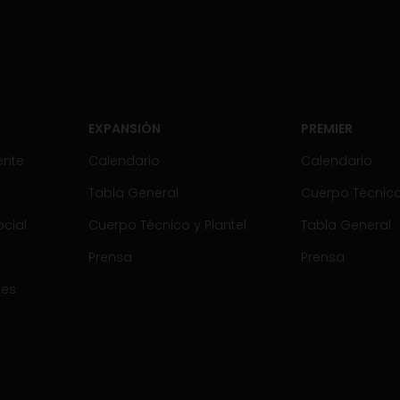
EXPANSIÓN
PREMIER
ente
Calendario
Calendario
Tabla General
Cuerpo Técnico 
cial
Cuerpo Técnico y Plantel
Tabla General
Prensa
Prensa
tes