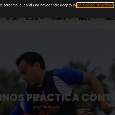
 de terceros, al continuar navegando acepta la
política de privacidad
d
INICIO
EL CLUB
EQUIPOS
PRENSA
PREG
NOS PRÁCTICA CONTRA
3 de julio de 2025