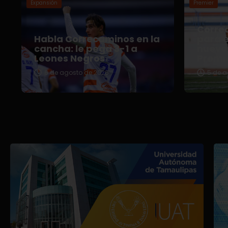
Expansión
Premier
Correc
Habla Correcaminos en la
para e
cancha: le pega 3-1 a
nuevo 
Leones Negros
Premi
6 de agosto de 2026
5 de a