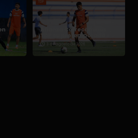
TDP
en
Afianza Correcaminos
TDP su pretemporada
3 de agosto de 2026