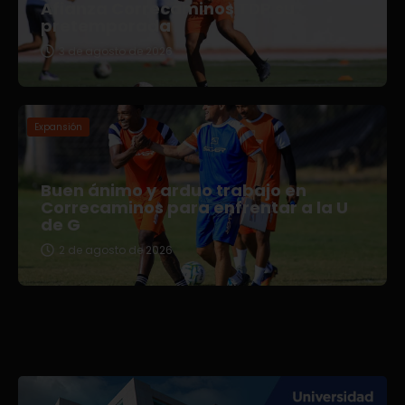
Afianza Correcaminos TDP su
pretemporada
3 de agosto de 2026
Expansión
Buen ánimo y arduo trabajo en
Correcaminos para enfrentar a la U
de G
2 de agosto de 2026