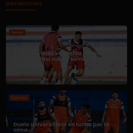
MÁS NOTICIAS
Premier
Correcaminos se perfila para el
arranque del nuevo torneo en Liga
Premier
5 de agosto de 2026
Expansión
Duelo universitario en lucha por la
cima