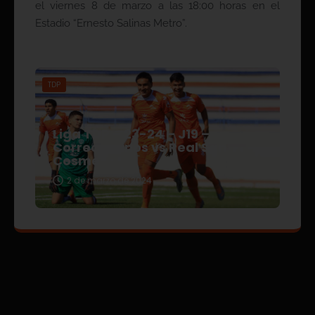
el viernes 8 de marzo a las 18:00 horas en el
Estadio “Ernesto Salinas Metro”.
TDP
Liga TDP – 23-24 – J19 –
Correcaminos vs Real San
Cosme
2 de marzo de 2024