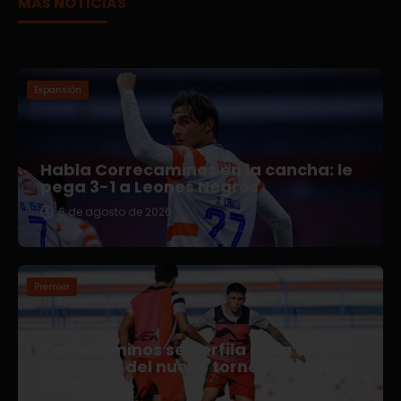
MÁS NOTICIAS
Expansión
Habla Correcaminos en la cancha: le
pega 3-1 a Leones Negros
6 de agosto de 2026
Premier
Correcaminos se perfila para el
arranque del nuevo torneo en Liga
Premier