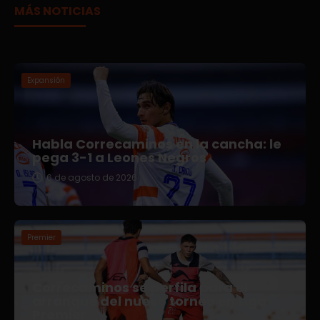
MÁS NOTICIAS
Expansión
Habla Correcaminos en la cancha: le
pega 3-1 a Leones Negros
6 de agosto de 2026
Premier
Correcaminos se perfila para el
arranque del nuevo torneo en Liga
Premier