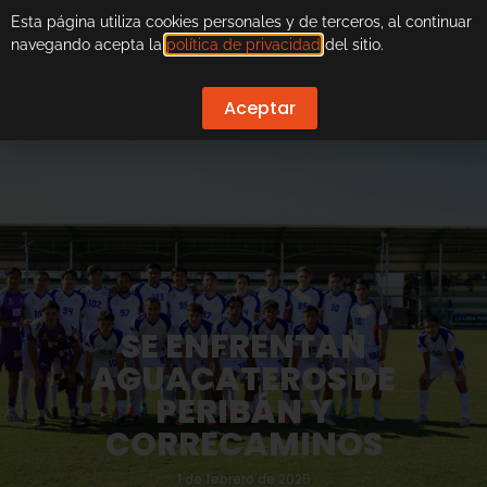
Esta página utiliza cookies personales y de terceros, al continuar
navegando acepta la
política de privacidad
del sitio.
Aceptar
SE ENFRENTAN
AGUACATEROS DE
PERIBÁN Y
CORRECAMINOS
1 de febrero de 2025