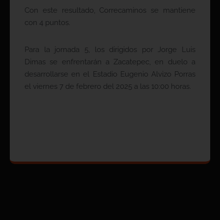
Con este resultado, Correcaminos se mantiene
con 4 puntos.
Para la jornada 5, los dirigidos por Jorge Luis
Dimas se enfrentarán a Zacatepec, en duelo a
desarrollarse en el Estadio Eugenio Alvizo Porras
el viernes 7 de febrero del 2025 a las 10:00 horas.