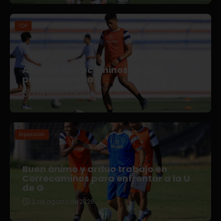
TDP
Afianza Correcaminos TDP su
pretemporada
3 de agosto de 2026
Expansión
Buen ánimo y arduo trabajo en
Correcaminos para enfrentar a la U
de G
2 de agosto de 2026