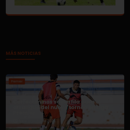
MÁS NOTICIAS
Premier
Correcaminos se perfila para el
arranque del nuevo torneo en Liga
Premier
5 de agosto de 2026