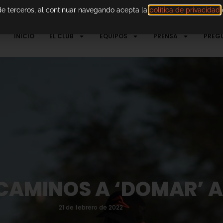
 de terceros, al continuar navegando acepta la
política de privacidad
d
INICIO
EL CLUB
EQUIPOS
PRENSA
PREG
CAMINOS A ‘DOMAR’ A
21 de febrero de 2022