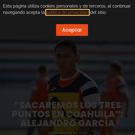
Esta página utiliza cookies personales y de terceros, al continuar
navegando acepta la
política de privacidad
del sitio.
Aceptar
”SACAREMOS LOS TRES
PUNTOS EN COAHUILA”:
ALEJANDRO GARCÍA
20 de febrero de 2026