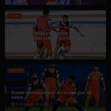
Premier
Correcaminos se perfila para el
arranque del nuevo torneo en Liga
Premier
5 de agosto de 2026
Expansión
Duelo universitario en lucha por la
cima
5 de agosto de 2026