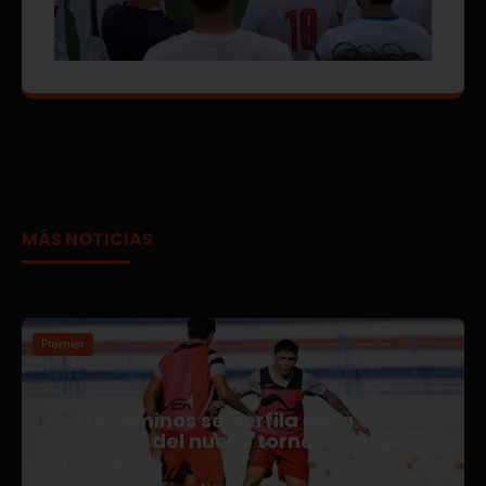
MÁS NOTICIAS
Premier
Correcaminos se perfila para el
arranque del nuevo torneo en Liga
Premier