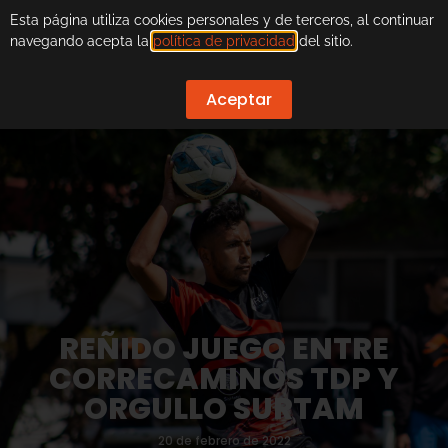
Esta página utiliza cookies personales y de terceros, al continuar
navegando acepta la
política de privacidad
del sitio.
Aceptar
REÑIDO JUEGO ENTRE
CORRECAMINOS TDP Y
ORGULLO SURTAM
20 de febrero de 2022