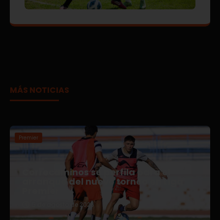
MÁS NOTICIAS
Premier
Correcaminos se perfila para el
arranque del nuevo torneo en Liga
Premier
5 de agosto de 2026