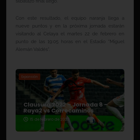
silbatazo final llegó.
Con este resultado, el equipo naranja llega a
nueve puntos y en la próxima jornada estarán
visitando al Celaya el martes 22 de febrero en
punto de las 19:05 horas en el Estadio “Miguel
Alemán Valdés”.
Expansión
Clausura 2022 – Jornada 8 –
Raya2 vs Correcaminos
15 de febrero de 2022