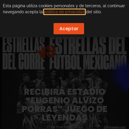
Esta página utiliza cookies personales y de terceros, al continuar
navegando acepta la
política de privacidad
del sitio.
Aceptar
RECIBIRÁ ESTADIO
“EUGENIO ALVIZO
PORRAS” JUEGO DE
LEYENDAS
21 de marzo de 2022