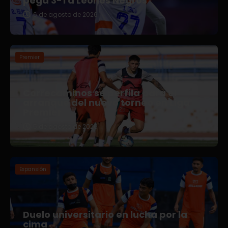
pega 3-1 a Leones Negros
6 de agosto de 2026
Premier
Correcaminos se perfila para el
arranque del nuevo torneo en Liga
Premier
5 de agosto de 2026
Expansión
Duelo universitario en lucha por la
cima