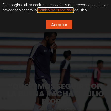
Esta página utiliza cookies personales y de terceros, al continuar
navegando acepta la
política de privacidad
del sitio.
Aceptar
“QUEREMOS SEGUIR CON
LA BUENA RACHA”: JULIO
FLORES
3 de septiembre de 2025