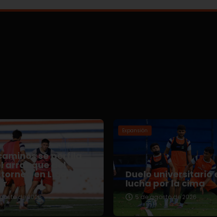
Expansión
aminos se perfila
l arranque del
torneo en Liga
Duelo universitario 
er
lucha por la cima
gosto de 2026
5 de agosto de 2026