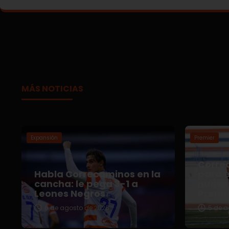
MÁS NOTICIAS
Expansión
Premier
Correc
Habla Correcaminos en la
para e
cancha: le pega 3-1 a
nuevo 
Leones Negros
Premi
6 de agosto de 2026
5 de a