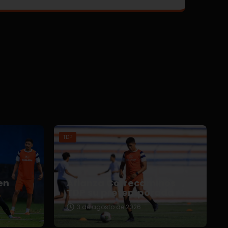
TDP
en
Afianza Correcaminos
TDP su pretemporada
3 de agosto de 2026