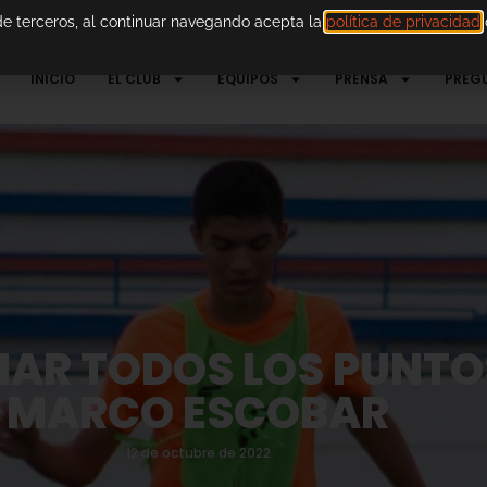
 de terceros, al continuar navegando acepta la
política de privacidad
d
INICIO
EL CLUB
EQUIPOS
PRENSA
PREG
AR TODOS LOS PUNTOS
MARCO ESCOBAR
12 de octubre de 2022