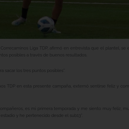
n Correcaminos Liga TDP, afirmó en entrevista que el plantel, se
tos posibles a través de buenos resultados.
sacar los tres puntos posibles”.
nos TDP en esta presente campaña, externó sentirse feliz y co
ompañeros, es mi primera temporada y me siento muy feliz, mu
estadio y he pertenecido desde el sub13”.