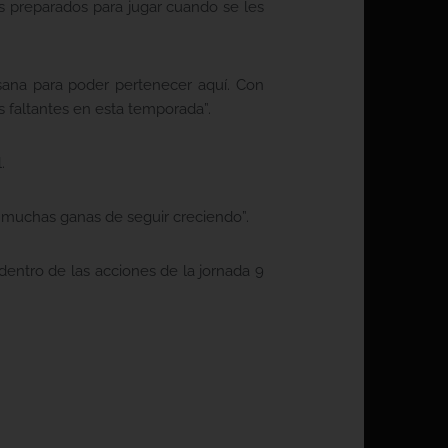
as preparados para jugar cuando se les
sana para poder pertenecer aquí. Con
 faltantes en esta temporada”.
.
 muchas ganas de seguir creciendo”.
, dentro de las acciones de la jornada 9