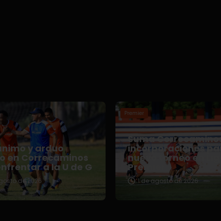
Premier
Suma Correcamino
ánimo y arduo
incorporaciones pa
jo en Correcaminos
nuevo torneo en Li
nfrentar a la U de G
Premier
gosto de 2026
1 de agosto de 2026