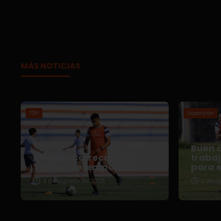
MÁS NOTICIAS
TDP
Expansión
Buen 
Afianza Correcaminos
traba
TDP su pretemporada
para e
3 de agosto de 2026
2 de a