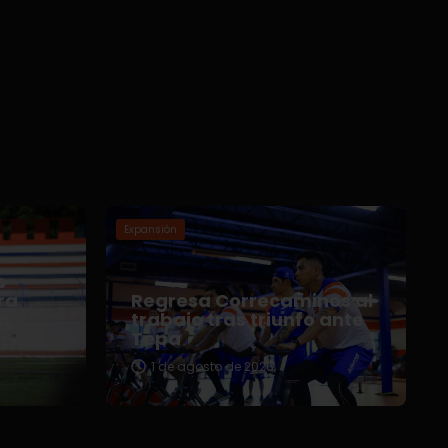
Expansión
s
ra
Regresa Correcaminos al
ga
trabajo tras triunfo ante
Tepa
1 de agosto de 2026