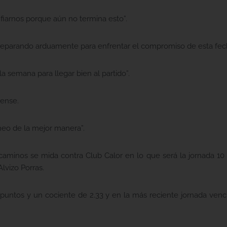
fiarnos porque aún no termina esto”.
preparando arduamente para enfrentar el compromiso de esta fech
a semana para llegar bien al partido”.
rense.
neo de la mejor manera”.
minos se mida contra Club Calor en lo que será la jornada 10 
Alvizo Porras.
1 puntos y un cociente de 2.33 y en la más reciente jornada venci