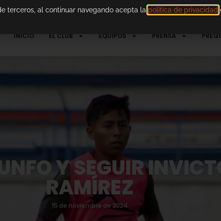
 de terceros, al continuar navegando acepta la
política de privacidad
d
INICIO
EL CLUB
EQUIPOS
PRENSA
PREG
UNFO Y SEGUIR INVIC
RAMÍREZ
15 de noviembre de 2024