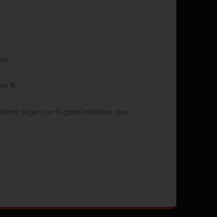
da.
ona B.
 tercer lugar con 6 goles mientras que