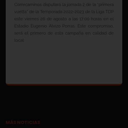
Correcaminos disputará la jornada 2 de la “primera
vuelta” de la Temporada 2022-2023 de la Liga TDP
este viernes 26 de agosto a las 17:00 horas en el
Estadio Eugenio Alvizo Porras. Este compromiso,
será el primero de esta campaña en calidad de
local.
MÁS NOTICIAS