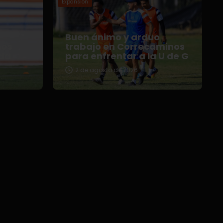
Expansión
Buen ánimo y arduo
nos
trabajo en Correcaminos
da
para enfrentar a la U de G
2 de agosto de 2026