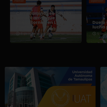
Premier
Expansión
Correcaminos se perfila
para el arranque del
nuevo torneo en Liga
Duelo 
Premier
lucha 
5 de agosto de 2026
5 de a