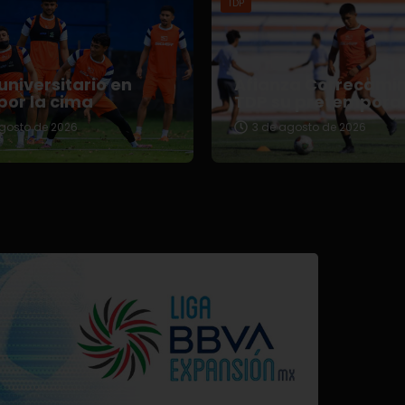
TDP
universitario en
Afianza Correcami
por la cima
TDP su pretempora
gosto de 2026
3 de agosto de 2026