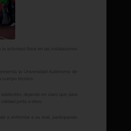
a actividad física en las instalaciones
 representa la Universidad Autónoma de
su cuerpo técnico.
 asistentes, dejando en claro que para
alidad junto a ellos.
r a enfrentar a su rival, participando