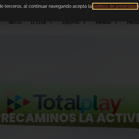
 de terceros, al continuar navegando acepta la
política de privacidad
d
INICIO
EL CLUB
EQUIPOS
PRENSA
PREG
RECAMINOS LA ACTIVI
19 de octubre de 2022