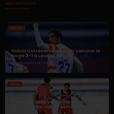
MÁS NOTICIAS
Expansión
Habla Correcaminos en la cancha: le
pega 3-1 a Leones Negros
6 de agosto de 2026
Premier
Correcaminos se perfila para el
arranque del nuevo torneo en Liga
Premier