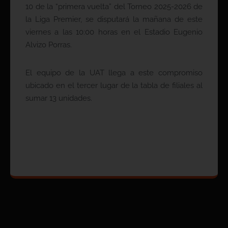
10 de la “primera vuelta” del Torneo 2025-2026 de
la Liga Premier, se disputará la mañana de este
viernes a las 10:00 horas en el Estadio Eugenio
Alvizo Porras.
El equipo de la UAT llega a este compromiso
ubicado en el tercer lugar de la tabla de filiales al
sumar 13 unidades.