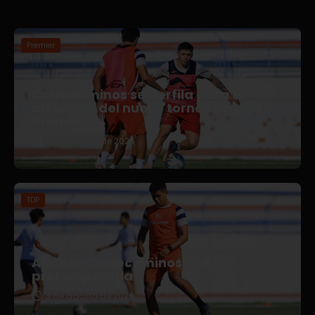
Premier
Correcaminos se perfila para el
arranque del nuevo torneo en Liga
Premier
5 de agosto de 2026
TDP
Afianza Correcaminos TDP su
pretemporada
3 de agosto de 2026