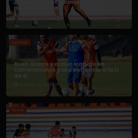
Afianza Correcaminos TDP su
pretemporada
3 de agosto de 2026
Expansión
Buen ánimo y arduo trabajo en
Correcaminos para enfrentar a la U
de G
2 de agosto de 2026
Premier
Suma Correcaminos incorporaciones