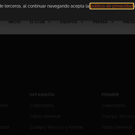
 de terceros, al continuar navegando acepta la
política de privacidad
d
INICIO
EL CLUB
EQUIPOS
PRENSA
PREG
EXPANSIÓN
PREMIER
ente
Calendario
Calendario
Tabla General
Cuerpo Técnico 
cial
Cuerpo Técnico y Plantel
Tabla General