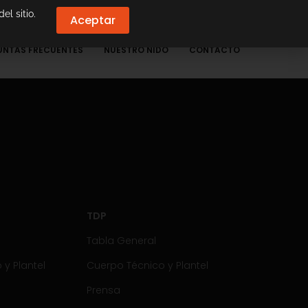
el sitio.
Aceptar
UNTAS FRECUENTES
NUESTRO NIDO
CONTACTO
TDP
Tabla General
y Plantel
Cuerpo Técnico y Plantel
Prensa