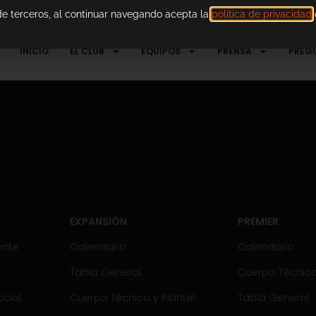
 de terceros, al continuar navegando acepta la
política de privacidad
d
INICIO
EL CLUB
EQUIPOS
PRENSA
PREG
EXPANSIÓN
PREMIER
ente
Calendario
Calendario
Tabla General
Cuerpo Técnico 
cial
Cuerpo Técnico y Plantel
Tabla General