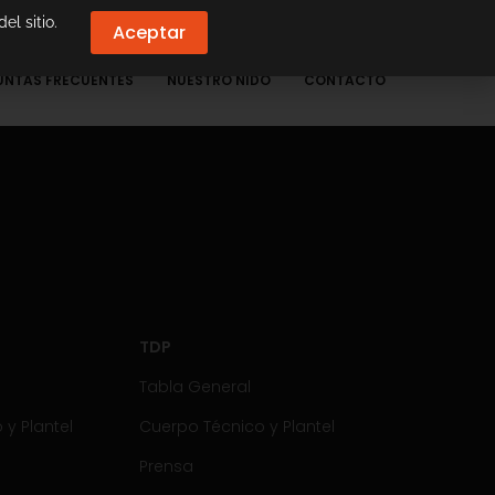
el sitio.
Aceptar
UNTAS FRECUENTES
NUESTRO NIDO
CONTACTO
TDP
Tabla General
y Plantel
Cuerpo Técnico y Plantel
Prensa