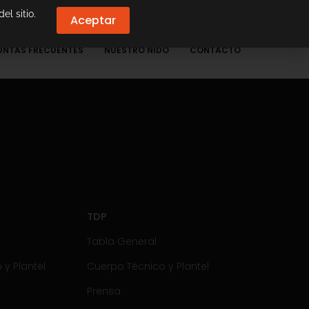
el sitio.
Aceptar
UNTAS FRECUENTES
NUESTRO NIDO
CONTACTO
TDP
Tabla General
y Plantel
Cuerpo Técnico y Plantel
Prensa