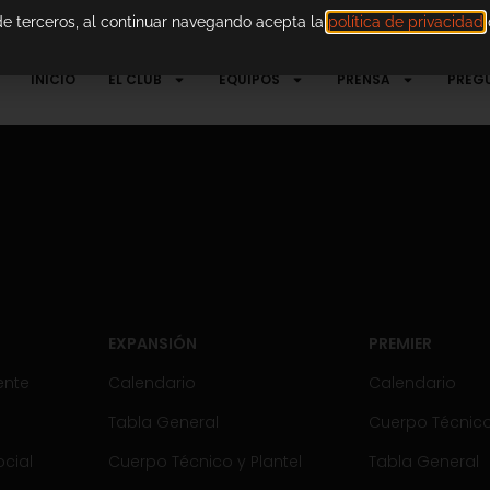
 de terceros, al continuar navegando acepta la
política de privacidad
d
INICIO
EL CLUB
EQUIPOS
PRENSA
PREG
EXPANSIÓN
PREMIER
ente
Calendario
Calendario
Tabla General
Cuerpo Técnico 
cial
Cuerpo Técnico y Plantel
Tabla General